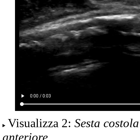
Visualizza 2:
Sesta costola
anteriore